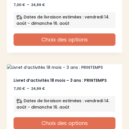
Plage
7,00
€
–
24,99
€
de
prix :
Dates de livraison estimées : vendredi 14.
7,00 €
août - dimanche 16. août
à
24,99 €
Choix des options
Ce
produit
a
plusieurs
variations.
Les
Livret d’activités 18 mois – 3 ans : PRINTEMPS
options
Plage
7,00
€
–
24,99
€
peuvent
de
être
prix :
Dates de livraison estimées : vendredi 14.
7,00 €
choisies
août - dimanche 16. août
à
sur
24,99 €
la
Choix des options
page