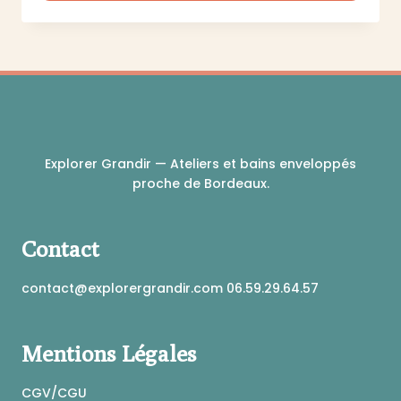
du
Ce
produit
produit
a
plusieurs
variations.
Les
options
peuvent
Explorer Grandir — Ateliers et bains enveloppés
être
proche de Bordeaux.
choisies
sur
la
Contact
page
du
produit
contact@explorergrandir.com 06.59.29.64.57
Mentions Légales
CGV/CGU