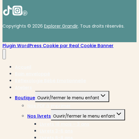
Copyrights © 2026
Explorer Grandir
. Tous droits réservés.
Plugin WordPress Cookie par Real Cookie Banner
Accueil
Bain enveloppé
Réflexologie Bébé Emotionnelle
Ateliers
Boutique
Ouvrir/fermer le menu enfant
Nos PDF à imprimer
Nos livrets
Ouvrir/fermer le menu enfant
Livrets 18 mois – 3 ans
Livrets 3-6 ans
Livrets 6-8 ans