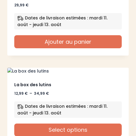
29,99
€
Dates de livraison estimées : mardi 11.
août - jeudi 13. août
Ajouter au panier
La box des lutins
Plage
12,99
€
–
34,99
€
de
prix :
Dates de livraison estimées : mardi 11.
12,99 €
août - jeudi 13. août
à
34,99 €
Select options