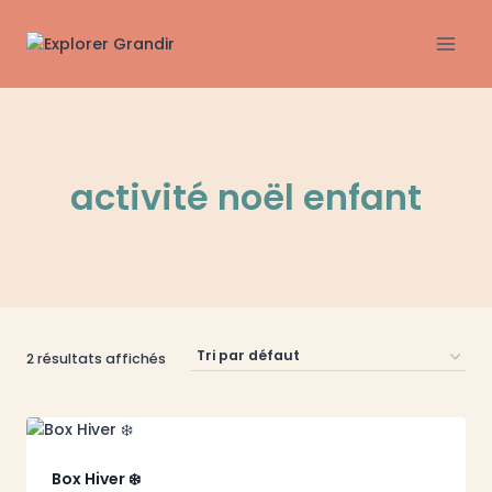
Aller
au
contenu
activité noël enfant
2 résultats affichés
Box Hiver ❄️