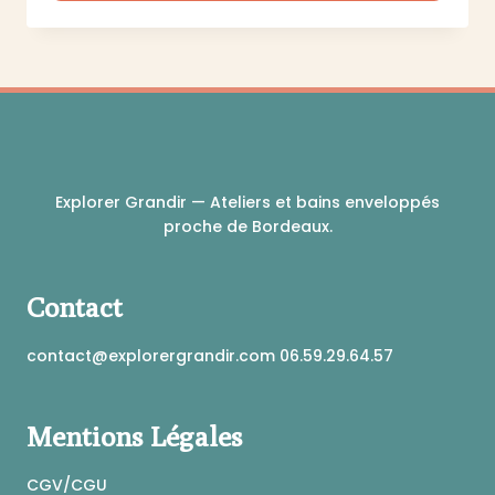
Ce
produit
a
plusieurs
variations.
Les
options
peuvent
Explorer Grandir — Ateliers et bains enveloppés
être
proche de Bordeaux.
choisies
sur
la
Contact
page
du
produit
contact@explorergrandir.com 06.59.29.64.57
Mentions Légales
CGV/CGU