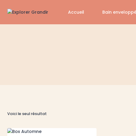
Aller
au
Accueil
Bain envelopp
contenu
Voici le seul résultat