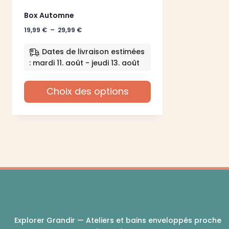
Box Automne
Plage
19,99
€
–
29,99
€
de
prix :
Dates de livraison estimées
19,99 €
: mardi 11. août - jeudi 13. août
à
29,99 €
Choix des options
Ce
produit
a
plusieurs
variations.
Les
options
peuvent
être
choisies
sur
Explorer Grandir — Ateliers et bains enveloppés proche