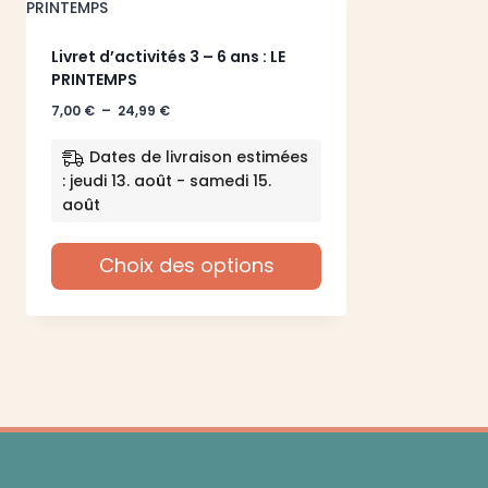
Livret d’activités 3 – 6 ans : LE
PRINTEMPS
Plage
7,00
€
–
24,99
€
de
prix :
Dates de livraison estimées
7,00 €
: jeudi 13. août - samedi 15.
à
août
24,99 €
Choix des options
Ce
produit
a
plusieurs
variations.
Les
options
peuvent