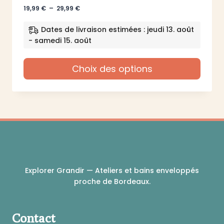
Plage
19,99
€
–
29,99
€
de
prix :
Dates de livraison estimées : jeudi 13. août
19,99 €
- samedi 15. août
à
29,99 €
Choix des options
Ce
produit
a
plusieurs
variations.
Les
options
peuvent
Explorer Grandir — Ateliers et bains enveloppés
être
proche de Bordeaux.
choisies
sur
la
Contact
page