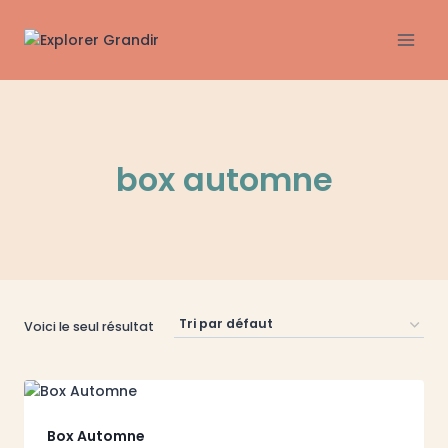
Aller
au
contenu
box automne
Voici le seul résultat
Box Automne