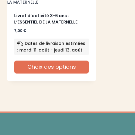
Livret d’activité 3-6 ans :
L’ESSENTIEL DE LA MATERNELLE
7,00
€
Dates de livraison estimées
: mardi 11. août - jeudi 13. août
Choix des options
Ce
produit
a
plusieurs
variations.
Les
options
peuvent
être