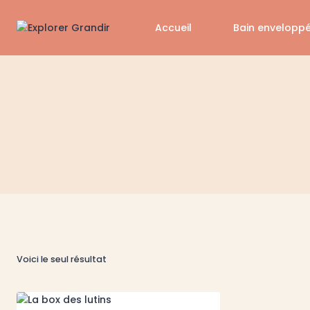
Aller
au
Accueil
Bain envelopp
contenu
Voici le seul résultat