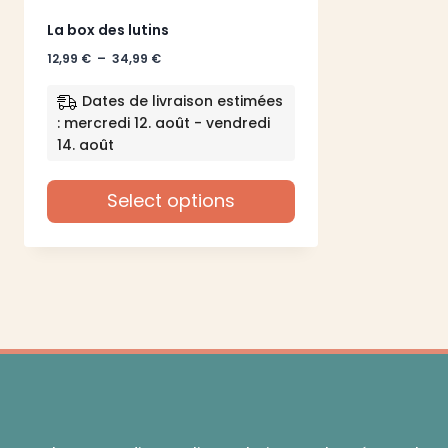
La box des lutins
Plage
12,99
€
–
34,99
€
de
prix :
Dates de livraison estimées
12,99 €
: mercredi 12. août - vendredi
à
14. août
34,99 €
Select options
Ce
produit
a
plusieurs
variations.
Les
options
peuvent
être
choisies