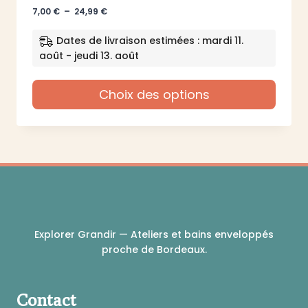
Plage
7,00
€
–
24,99
€
de
prix :
Dates de livraison estimées : mardi 11.
7,00 €
août - jeudi 13. août
à
24,99 €
Choix des options
Ce
produit
a
plusieurs
variations.
Les
options
peuvent
Explorer Grandir — Ateliers et bains enveloppés
être
proche de Bordeaux.
choisies
sur
la
Contact
page