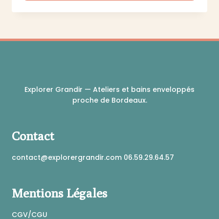
du
Ce
produit
produit
a
plusieurs
variations.
Les
options
peuvent
Explorer Grandir — Ateliers et bains enveloppés
être
proche de Bordeaux.
choisies
sur
la
Contact
page
du
produit
contact@explorergrandir.com 06.59.29.64.57
Mentions Légales
CGV/CGU