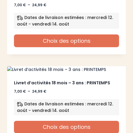
Plage
7,00
€
–
24,99
€
de
prix :
Dates de livraison estimées : mercredi 12.
7,00 €
août - vendredi 14. août
à
24,99 €
Choix des options
Ce
produit
a
plusieurs
variations.
Les
Livret d’activités 18 mois – 3 ans : PRINTEMPS
options
Plage
7,00
€
–
24,99
€
peuvent
de
être
prix :
Dates de livraison estimées : mercredi 12.
7,00 €
choisies
août - vendredi 14. août
à
sur
24,99 €
la
Choix des options
page