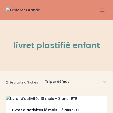
Aller
au
contenu
livret plastifié enfant
2 résultats affichés
Livret d’activités 18 mois – 3 ans : ETE