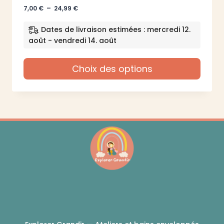
Plage
7,00
€
–
24,99
€
de
prix :
Dates de livraison estimées : mercredi 12.
7,00 €
août - vendredi 14. août
à
24,99 €
Choix des options
Ce
produit
a
plusieurs
variations.
Les
options
peuvent
être
choisies
sur
la
page