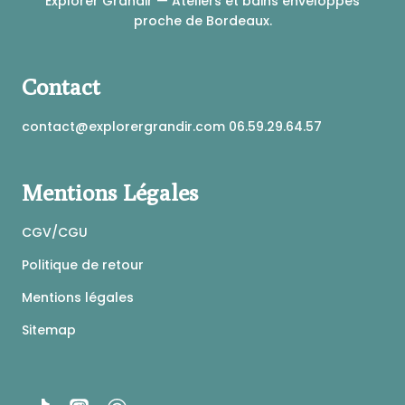
Explorer Grandir — Ateliers et bains enveloppés
du
proche de Bordeaux.
produit
Contact
contact@explorergrandir.com 06.59.29.64.57
Mentions Légales
CGV/CGU
Politique de retour
Mentions légales
Sitemap