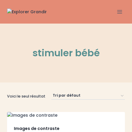
Aller
au
contenu
stimuler bébé
Voici le seul résultat
Images de contraste