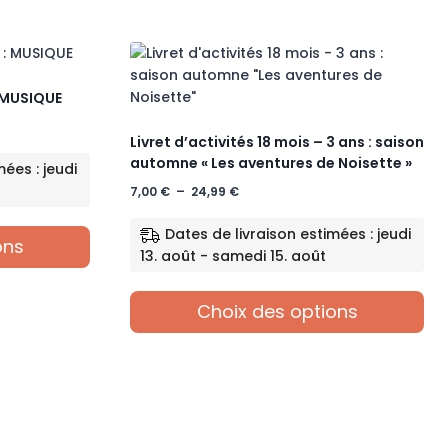
: MUSIQUE
Livret d’activités 18 mois – 3 ans : saison
automne « Les aventures de Noisette »
ées : jeudi
Plage
7,00
€
–
24,99
€
de
prix :
Dates de livraison estimées : jeudi
ons
7,00 €
13. août - samedi 15. août
à
24,99 €
Choix des options
Ce
produit
a
plusieurs
variations.