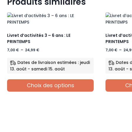
Produits similaires
plusieurs
variations.
Les
options
peuvent
être
Livret d’activités 3 – 6 ans : LE
Livret d’acti
choisies
PRINTEMPS
PRINTEMPS
sur
Plage
7,00
€
–
24,99
€
7,00
€
–
24,
la
de
page
prix :
Dates de livraison estimées : jeudi
Dates d
du
7,00 €
13. août - samedi 15. août
13. août - 
à
produit
24,99 €
Choix des options
Ch
Ce
Ce
produit
produit
a
a
plusieurs
plusieurs
variations.
variations.
Les
Les