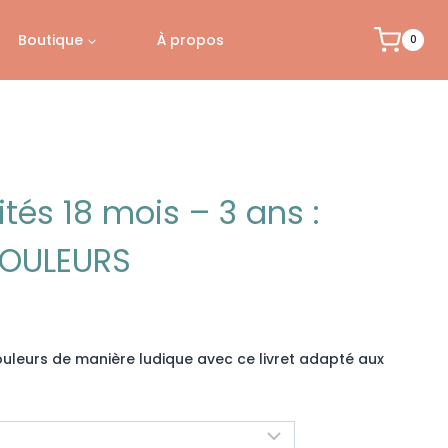
Boutique
À propos
0
vités 18 mois – 3 ans :
COULEURS
e
uleurs de manière ludique avec ce livret adapté aux
 €