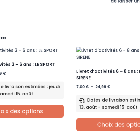
de laisser un
i…
vités 3 – 6 ans : LE SPORT
Livret d’activités 6 – 8 ans :
Plage
99
€
SIRENE
de
prix :
e livraison estimées : jeudi
Plage
7,00
€
–
24,99
€
7,00 €
de
samedi 15. août
à
prix :
Dates de livraison estim
24,99 €
7,00 €
13. août - samedi 15. août
oix des options
à
24,99 €
Choix des opti
Ce