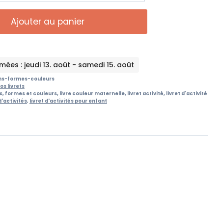
9 €
Ajouter au panier
mées : jeudi 13. août - samedi 15. août
ans-formes-couleurs
os livrets
s
,
formes et couleurs
,
livre couleur maternelle
,
livret activité
,
livret d'activité
d'activités
,
livret d'activités pour enfant