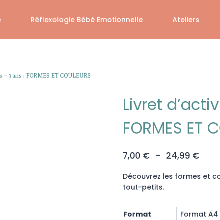
é
Réflexologie Bébé Emotionnelle
Ateliers
 mois – 3 ans : FORMES ET COULEURS
Livret d’acti
FORMES ET 
Plag
7,00
€
–
24,99
€
de
Découvrez les formes et co
prix :
tout-petits.
7,00
à
Format