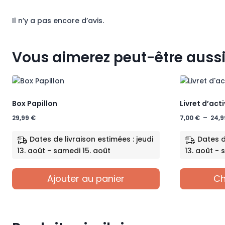
Il n’y a pas encore d’avis.
Vous aimerez peut-être auss
Box Papillon
Livret d’acti
29,99
€
7,00
€
–
24,
Dates de livraison estimées : jeudi
Dates d
13. août - samedi 15. août
13. août - 
Ajouter au panier
Ch
Ce
produit
a