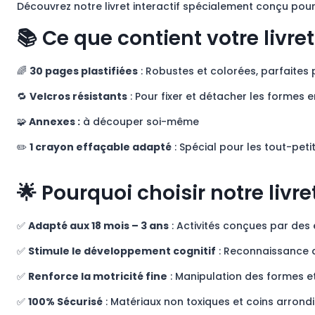
Découvrez notre livret interactif spécialement conçu pour
📚 Ce que contient votre livre
🌈
30 pages plastifiées
: Robustes et colorées, parfaites 
🔁
Velcros résistants
: Pour fixer et détacher les formes 
🧩
Annexes :
à découper soi-même
✏️
1 crayon effaçable adapté
: Spécial pour les tout-petits
🌟 Pourquoi choisir notre livr
✅
Adapté aux 18 mois – 3 ans
: Activités conçues par des 
✅
Stimule le développement cognitif
: Reconnaissance 
✅
Renforce la motricité fine
: Manipulation des formes e
✅
100% Sécurisé
: Matériaux non toxiques et coins arrondi