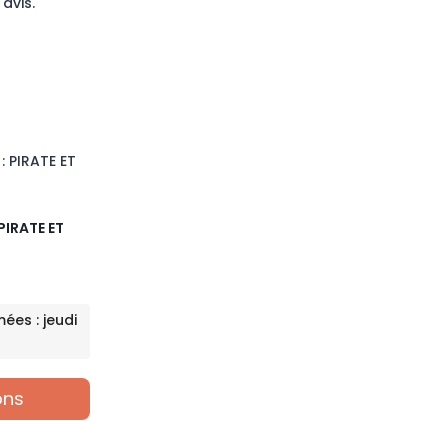
 avis.
 PIRATE ET
ées : jeudi
ons