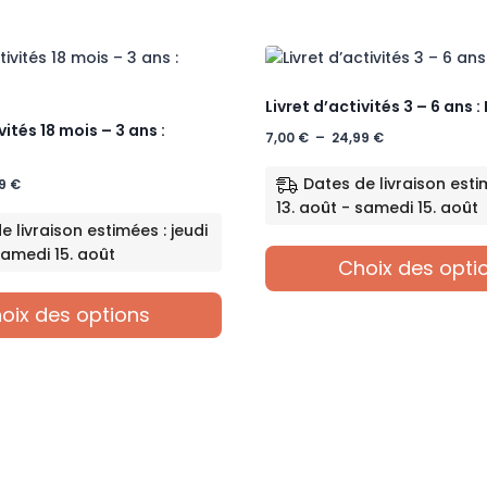
produit
a
plusieurs
variations.
Les
Livret d’activités 3 – 6 ans 
options
vités 18 mois – 3 ans :
Plage
7,00
€
–
24,99
€
peuvent
de
être
prix :
Dates de livraison estim
Plage
99
€
choisies
7,00 €
de
13. août - samedi 15. août
sur
à
prix :
e livraison estimées : jeudi
24,99 €
la
7,00 €
samedi 15. août
Choix des opti
à
page
24,99 €
du
Ce
oix des options
produit
produit
a
plusieurs
variations.
Les
options
peuvent