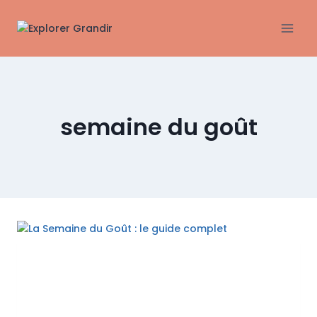
Aller
au
contenu
semaine du goût