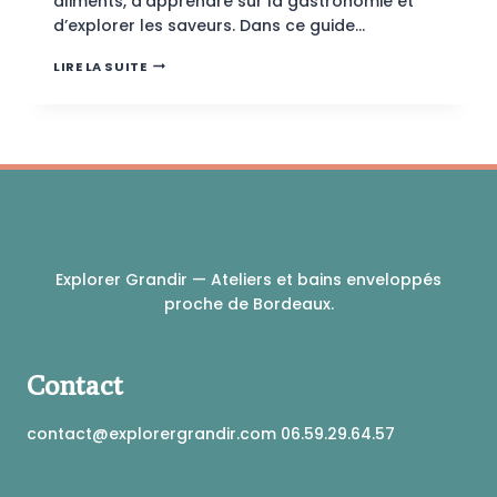
aliments, d’apprendre sur la gastronomie et
d’explorer les saveurs. Dans ce guide…
LA
LIRE LA SUITE
SEMAINE
DU
GOÛT
:
LE
GUIDE
COMPLET
Explorer Grandir — Ateliers et bains enveloppés
proche de Bordeaux.
Contact
contact@explorergrandir.com 06.59.29.64.57