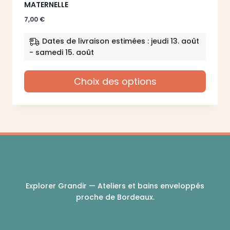
MATERNELLE
7,00
€
Dates de livraison estimées : jeudi 13. août
- samedi 15. août
Choix des options
Ce
produit
a
plusieurs
variations.
Les
options
peuvent
Explorer Grandir — Ateliers et bains enveloppés
être
proche de Bordeaux.
choisies
sur
la