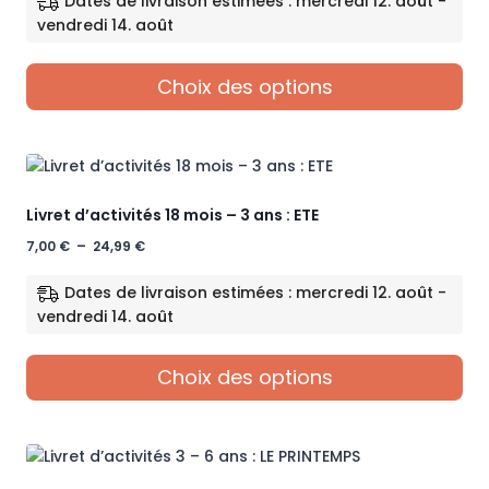
Dates de livraison estimées : mercredi 12. août -
7,00 €
vendredi 14. août
à
24,99 €
Choix des options
Ce
produit
a
plusieurs
Livret d’activités 18 mois – 3 ans : ETE
variations.
Les
Plage
7,00
€
–
24,99
€
options
de
prix :
peuvent
Dates de livraison estimées : mercredi 12. août -
7,00 €
être
vendredi 14. août
à
choisies
24,99 €
sur
Choix des options
la
page
Ce
du
produit
produit
a
plusieurs