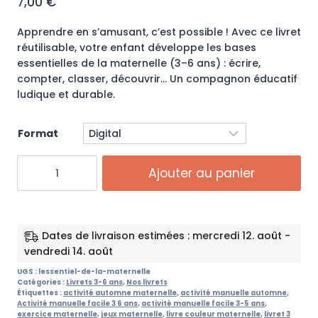
7,00
€
Apprendre en s’amusant, c’est possible ! Avec ce livret
réutilisable, votre enfant développe les bases
essentielles de la maternelle (3–6 ans) : écrire,
compter, classer, découvrir… Un compagnon éducatif
ludique et durable.
Format
quantité
Ajouter au panier
de
Livret
d'activité
3-
Dates de livraison estimées : mercredi 12. août -
6
vendredi 14. août
ans
:
UGS :
lessentiel-de-la-maternelle
Catégories :
Livrets 3-6 ans
,
Nos livrets
L’ESSENTIEL
Étiquettes :
activité automne maternelle
,
activité manuelle automne
,
DE
Activité manuelle facile 3 6 ans
,
activité manuelle facile 3-5 ans
,
exercice maternelle
,
jeux maternelle
,
livre couleur maternelle
,
livret 3