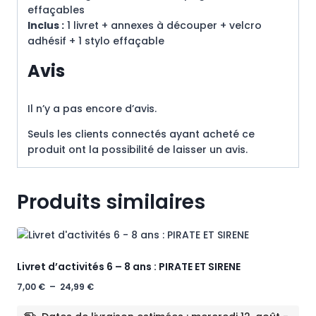
effaçables
Inclus :
1 livret + annexes à découper + velcro
adhésif + 1 stylo effaçable
Avis
Il n’y a pas encore d’avis.
Seuls les clients connectés ayant acheté ce
produit ont la possibilité de laisser un avis.
Produits similaires
Livret d’activités 6 – 8 ans : PIRATE ET SIRENE
Plage
7,00
€
–
24,99
€
de
prix :