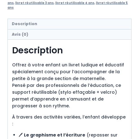
LA
ans
,
livret réutilisable 3 ans
,
livret réutilisable 4 ans
,
livret réutilisable 5
MATERNELLE
ans
Description
Avis (0)
Description
Offrez à votre enfant un livret ludique et éducatif
spécialement conçu pour l’accompagner de la
petite à la grande section de maternelle.
Pensé par des professionnels de l’éducation, ce
support réutilisable (stylo effaçable + velcro)
permet d’apprendre en s’amusant et de
progresser à son rythme.
À travers des activités variées, l’enfant développe
:
🖊️
Le graphisme et l’écriture
(repasser sur