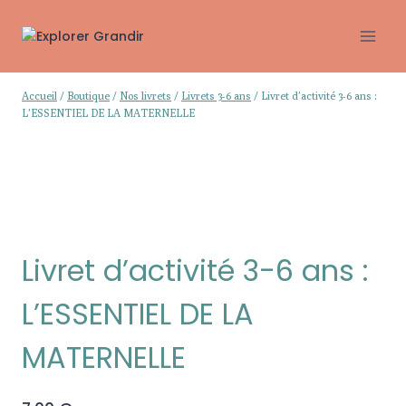
Aller
au
contenu
Accueil
/
Boutique
/
Nos livrets
/
Livrets 3-6 ans
/
Livret d’activité 3-6 ans :
L’ESSENTIEL DE LA MATERNELLE
Livret d’activité 3-6 ans :
L’ESSENTIEL DE LA
MATERNELLE