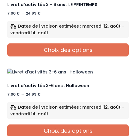
Livret d’activités 3 – 6 ans : LE PRINTEMPS
variations.
Les
Plage
7,00
€
–
24,99
€
options
de
prix :
peuvent
Dates de livraison estimées : mercredi 12. août -
7,00 €
être
vendredi 14. août
à
choisies
24,99 €
sur
Choix des options
la
page
Ce
du
produit
produit
a
plusieurs
Livret d’activités 3-6 ans : Halloween
variations.
Les
Plage
7,00
€
–
24,99
€
options
de
prix :
peuvent
Dates de livraison estimées : mercredi 12. août -
7,00 €
être
vendredi 14. août
à
choisies
24,99 €
sur
Choix des options
la