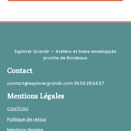
page
Ce
du
produit
produit
a
plusieurs
variations.
Les
options
peuvent
Explorer Grandir — Ateliers et bains enveloppés
être
proche de Bordeaux.
choisies
sur
Contact
la
page
contact@explorergrandir.com 06.59.29.64.57
du
produit
Mentions Légales
CGV/CGU
Politique de retour
Mentions légales