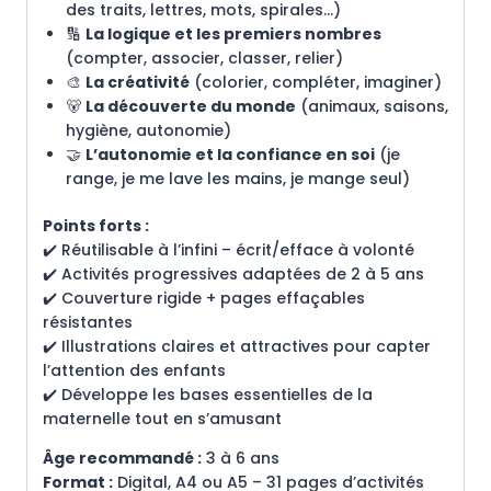
des traits, lettres, mots, spirales…)
🔢
La logique et les premiers nombres
(compter, associer, classer, relier)
🎨
La créativité
(colorier, compléter, imaginer)
🐻
La découverte du monde
(animaux, saisons,
hygiène, autonomie)
🤝
L’autonomie et la confiance en soi
(je
range, je me lave les mains, je mange seul)
Points forts :
✔️ Réutilisable à l’infini – écrit/efface à volonté
✔️ Activités progressives adaptées de 2 à 5 ans
✔️ Couverture rigide + pages effaçables
résistantes
✔️ Illustrations claires et attractives pour capter
l’attention des enfants
✔️ Développe les bases essentielles de la
maternelle tout en s’amusant
Âge recommandé :
3 à 6 ans
Format :
Digital, A4 ou A5 – 31 pages d’activités