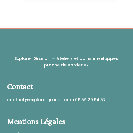
plusieurs
variations.
Les
options
peuvent
être
choisies
sur
la
Explorer Grandir — Ateliers et bains enveloppés
page
proche de Bordeaux.
du
produit
Contact
contact@explorergrandir.com 06.59.29.64.57
Mentions Légales