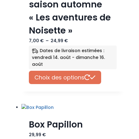
saison automne
du
produit
« Les aventures de
Noisette »
Plage
7,00
€
–
24,99
€
de
Dates de livraison estimées :
prix :
vendredi 14. août - dimanche 16.
7,00 €
août
à
Ce
24,99 €
Choix des options
produit
a
plusieurs
variations.
Les
options
Box Papillon
peuvent
être
29,99
€
choisies