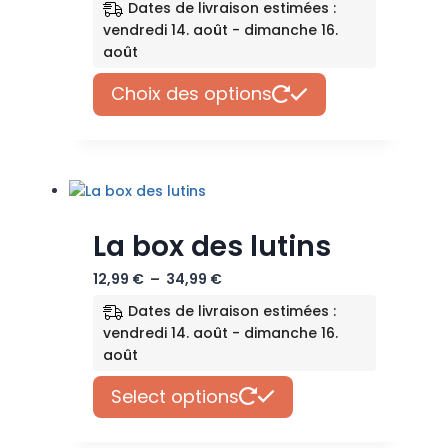
sur
Dates de livraison estimées :
prix :
la
vendredi 14. août - dimanche 16.
20,00 €
page
août
à
du
Ce
45,00 €
produit
Choix des options
produit
a
plusieurs
variations.
Les
options
La box des lutins
peuvent
être
Plage
12,99
€
–
34,99
€
choisies
de
sur
Dates de livraison estimées :
prix :
la
vendredi 14. août - dimanche 16.
12,99 €
page
août
à
du
Ce
34,99 €
produit
Select options
produit
a