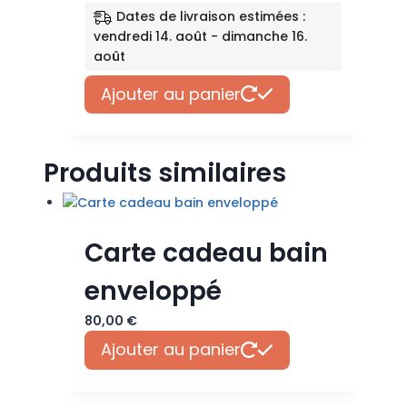
sur
Dates de livraison estimées :
la
vendredi 14. août - dimanche 16.
page
août
du
produit
Ajouter au panier
Produits similaires
Carte cadeau bain
enveloppé
80,00
€
Ajouter au panier