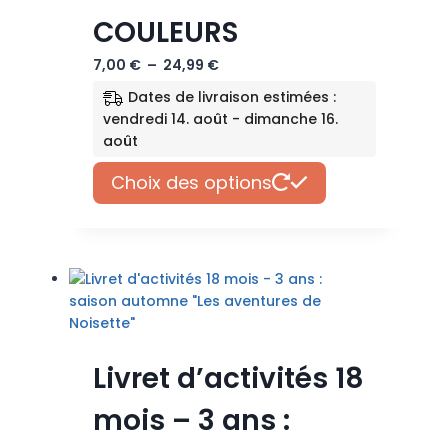
COULEURS
Plage
7,00
€
–
24,99
€
de
Dates de livraison estimées :
prix :
vendredi 14. août - dimanche 16.
7,00 €
août
à
Ce
24,99 €
Choix des options
produit
a
plusieurs
variations.
Les
options
peuvent
être
Livret d’activités 18
choisies
sur
mois – 3 ans :
la
page