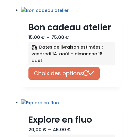
Bon cadeau atelier
Plage
15,00
€
–
75,00
€
de
Dates de livraison estimées :
prix :
vendredi 14. août - dimanche 16.
15,00 €
août
à
Ce
75,00 €
Choix des options
produit
a
plusieurs
variations.
Les
options
Explore en fluo
peuvent
être
Plage
20,00
€
–
45,00
€
choisies
de