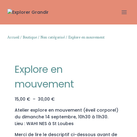
Aller
au
contenu
Accueil
/
Boutique
/
Non catégorisé
/
Explore en mouvement
Explore en
mouvement
Plage
15,00
€
–
30,00
€
de
Atelier explore en mouvement (éveil corporel)
prix :
du dimanche 14 septembre, 10h30 à 11h30.
15,00 €
Lieu : WAHI NES à St Loubes
à
30,00 €
Merci de lire le descriptif ci-dessous avant de