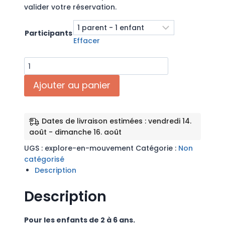
valider votre réservation.
Participants
Effacer
quantité
de
Ajouter au panier
Explore
en
mouvement
Dates de livraison estimées : vendredi 14.
août - dimanche 16. août
UGS :
explore-en-mouvement
Catégorie :
Non
catégorisé
Description
Description
Pour les enfants de 2 à 6 ans.