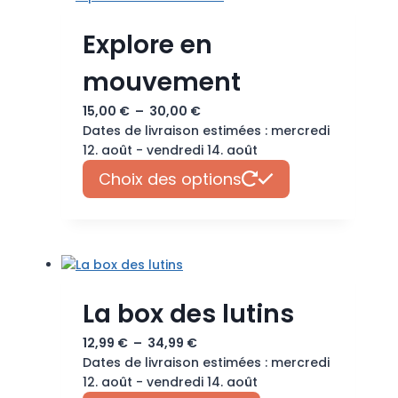
options
Explore en
peuvent
être
mouvement
choisies
sur
Plage
15,00
€
–
30,00
€
la
de
Dates de livraison estimées : mercredi
page
prix :
12. août - vendredi 14. août
du
15,00 €
Ce
produit
Choix des options
à
produit
30,00 €
a
plusieurs
variations.
Les
options
La box des lutins
peuvent
être
Plage
12,99
€
–
34,99
€
choisies
de
Dates de livraison estimées : mercredi
sur
prix :
12. août - vendredi 14. août
la