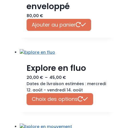
enveloppé
80,00
€
Ajouter au panier
Explore en fluo
Plage
20,00
€
–
45,00
€
de
Dates de livraison estimées : mercredi
prix :
12. août - vendredi 14. août
20,00 €
Ce
Choix des options
à
produit
45,00 €
a
plusieurs
variations.
Les