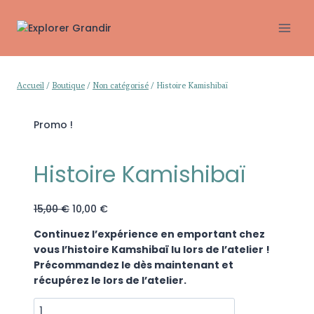
Aller
au
contenu
Accueil
/
Boutique
/
Non catégorisé
/
Histoire Kamishibaï
Promo !
Histoire Kamishibaï
Le
Le
15,00
€
10,00
€
prix
prix
Continuez l’expérience en emportant chez
initial
actuel
vous l’histoire Kamshibaï lu lors de l’atelier !
était :
est :
Précommandez le dès maintenant et
15,00 €.
10,00 €.
récupérez le lors de l’atelier.
quantité