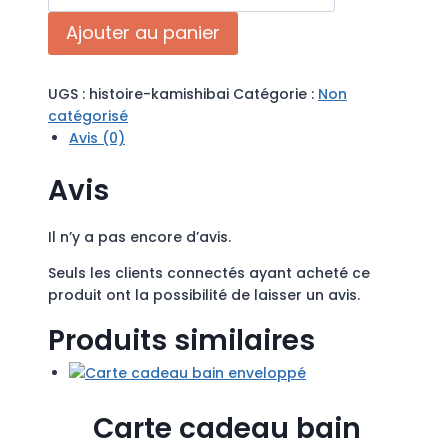
de
Ajouter au panier
Histoire
Kamishibaï
UGS :
histoire-kamishibai
Catégorie :
Non
catégorisé
Avis (0)
Avis
Il n’y a pas encore d’avis.
Seuls les clients connectés ayant acheté ce
produit ont la possibilité de laisser un avis.
Produits similaires
Carte cadeau bain