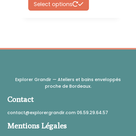
12,99 €
Ce
page
Select options
à
produit
du
34,99 €
a
produit
plusieurs
variations.
Les
options
peuvent
être
choisies
sur
la
Explorer Grandir — Ateliers et bains enveloppés
page
proche de Bordeaux.
du
produit
Contact
contact@explorergrandir.com 06.59.29.64.57
Mentions Légales